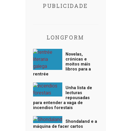
PUBLICIDADE
LONGFORM
Novelas,
crónicas e
moitos máis
libros para a
rentrée
Unha lista de
lecturas
repousadas
para entender a vaga de
incendios forestais
Shondaland e a
máquina de facer cartos