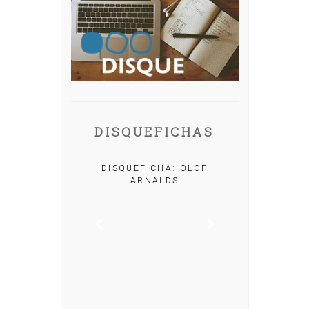
DISQUEFICHAS
A: IRIA MISA
DISQUEFICHA: ÓLÖF
ARNALDS
DISQUEFIC
NOG