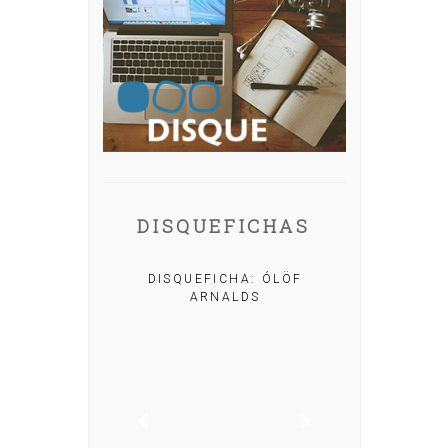
DISQUEFICHAS
A: IRIA MISA
DISQUEFICHA: ÓLÖF
ARNALDS
DISQUEFIC