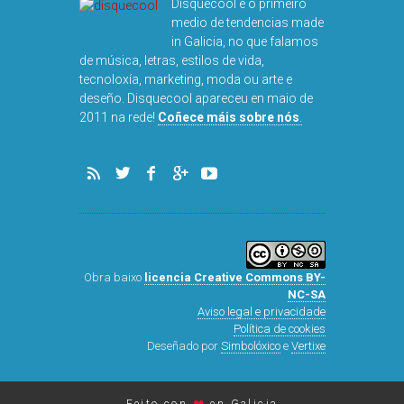
Disquecool é o primeiro
medio de tendencias made
in Galicia, no que falamos
de música, letras, estilos de vida,
tecnoloxía, marketing, moda ou arte e
deseño. Disquecool apareceu en maio de
DISQUEFICHA: Ó
2011 na rede!
Coñece máis sobre nós
.
ARNALDS
Obra baixo
licencia Creative Commons BY-
NC-SA
Aviso legal e privacidade
Política de cookies
Deseñado por
Simbolóxico
e
Vertixe