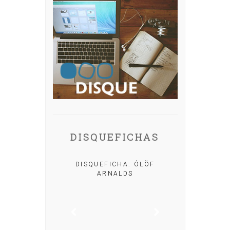
DISQUEFICHAS
A: IRIA MISA
DISQUEFICHA: ÓLÖF
ARNALDS