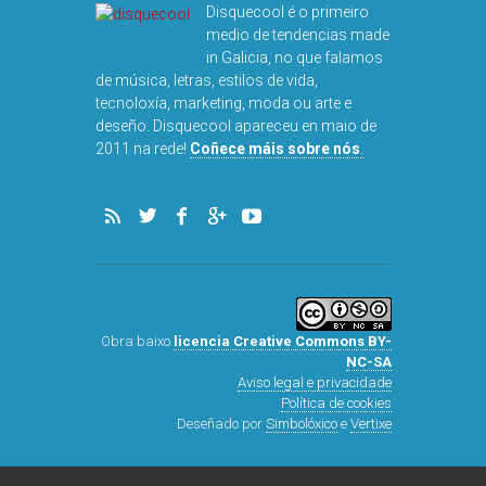
Disquecool é o primeiro
medio de tendencias made
in Galicia, no que falamos
de música, letras, estilos de vida,
tecnoloxía, marketing, moda ou arte e
deseño. Disquecool apareceu en maio de
DISQUEFICHA
2011 na rede!
Coñece máis sobre nós
.
ARNALD
Obra baixo
licencia Creative Commons BY-
NC-SA
Aviso legal e privacidade
Política de cookies
Deseñado por
Simbolóxico
e
Vertixe