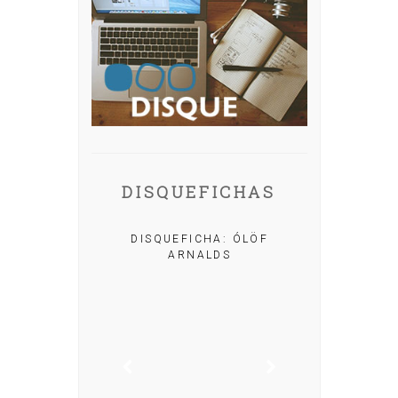
DISQUEFICHAS
A: IRIA MISA
DISQUEFICHA: ÓLÖF
ARNALDS
DISQUEFIC