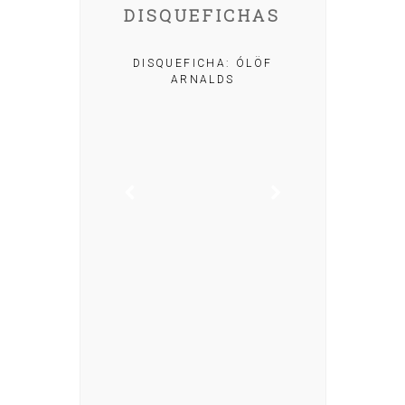
DISQUEFICHAS
A: IRIA MISA
DISQUEFICHA: ÓLÖF
ARNALDS
DISQUEFIC
NOG