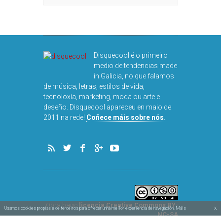
Disquecool é o primeiro
medio de tendencias made
in Galicia, no que falamos
de música, letras, estilos de vida,
tecnoloxía, marketing, moda ou arte e
deseño. Disquecool apareceu en maio de
2011 na rede!
Coñece máis sobre nós
.
Obra baixo
licencia Creative Commons BY-
x
Usamos cookies propias e de terceiros para ofrecer unha mellor experiencia de navegación. Máis
NC-SA