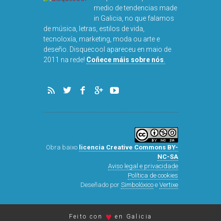
medio de tendencias made
in Galicia, no que falamos
de música, letras, estilos de vida,
tecnoloxía, marketing, moda ou arte e
deseño. Disquecool apareceu en maio de
2011 na rede!
Coñece máis sobre nós
.
Obra baixo
licencia Creative Commons BY-
NC-SA
Aviso legal e privacidade
Política de cookies
Deseñado por
Simbolóxico
e
Vertixe
♥
Feito con
en Galicia