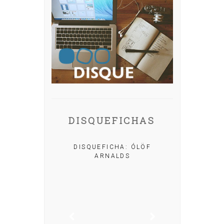
DISQUEFICHAS
A: IRIA MISA
DISQUEFICHA: ÓLÖF
ARNALDS