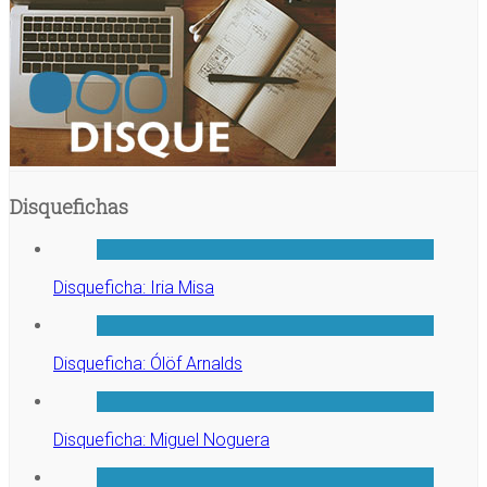
Disquefichas
Disqueficha: Iria Misa
Disqueficha: Ólöf Arnalds
Disqueficha: Miguel Noguera