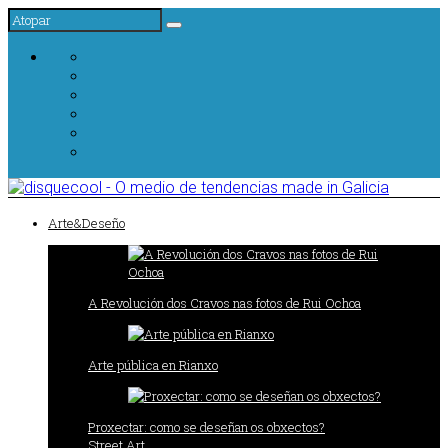
Arte&Deseño
A Revolución dos Cravos nas fotos de Rui Ochoa
Arte pública en Rianxo
Proxectar: como se deseñan os obxectos?
Street Art