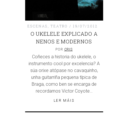
ESCENAS
,
TEATRO
19/07/2012
O UKELELE EXPLICADO A
NENOS E MODERNOS
POR
CRIS
Coñeces a historia do ukelele, o
instrumento cool por excelencia? A
súa orixe atópase no cavaquinho,
unha guitarriña pequena típica de
Braga, como ben se encarga de
recordarnos Victor Coyote…
LER MÁIS