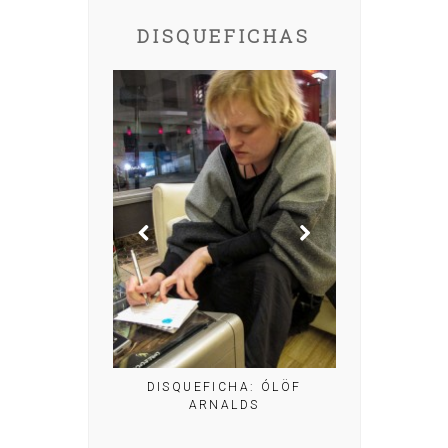
DISQUEFICHAS
IRIA MISA
DISQUEFICHA
NOGUE
DISQUEFICHA: ÓLÖF
ARNALDS