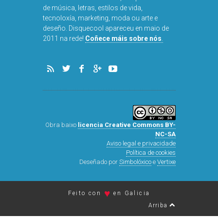
de música, letras, estilos de vida,
tecnoloxía, marketing, moda ou arte e
deseño. Disquecool apareceu en maio de
2011 na rede!
Coñece máis sobre nós
.
Obra baixo
licencia Creative Commons BY-
NC-SA
Aviso legal e privacidade
Política de cookies
Deseñado por
Simbolóxico
e
Vertixe
♥
Feito con
en Galicia
Arriba