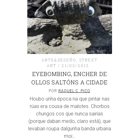
ARTE&DESEÑO
,
STREET
ART
21/03/2012
EYEBOMBING, ENCHER DE
OLLOS SALTÓNS A CIDADE
POR
RAQUEL C. PICO
Houbo unha época na que pintar nas
rúas era cousa de malotes. Chorbos
chungos cos que nunca sairías
(porque daban medo, claro está), que
levaban roupa dalgunha banda urbana
moi…