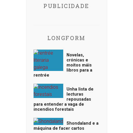
PUBLICIDADE
LONGFORM
Novelas,
crónicas e
moitos máis
libros para a
rentrée
Unha lista de
lecturas
repousadas
para entender a vaga de
incendios forestais
Shondaland e a
máquina de facer cartos