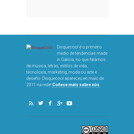
CHA: ÓLÖF
DISQUEFIC
ALDS
GEDDES 
SEBAS
Disquecool é o primeiro
medio de tendencias made
in Galicia, no que falamos
de música, letras, estilos de vida,
tecnoloxía, marketing, moda ou arte e
deseño. Disquecool apareceu en maio de
2011 na rede!
Coñece máis sobre nós
.