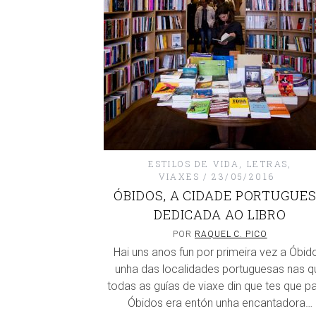
ESTILOS DE VIDA
,
LETRAS
,
VIAXES
23/05/2016
ÓBIDOS, A CIDADE PORTUGUE
DEDICADA AO LIBRO
POR
RAQUEL C. PICO
Hai uns anos fun por primeira vez a Óbid
unha das localidades portuguesas nas q
todas as guías de viaxe din que tes que pa
Óbidos era entón unha encantadora…