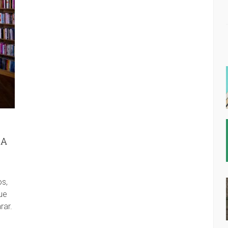
SA
os,
ue
rar.