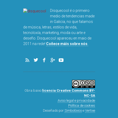
DISQUEFIC
NOG
Disquecool é o primeiro
medio de tendencias made
in Galicia, no que falamos
de música, letras, estilos de vida,
tecnoloxía, marketing, moda ou arte e
deseño. Disquecool apareceu en maio de
2011 na rede!
Coñece máis sobre nós
.
Obra baixo
licencia Creative Commons BY-
NC-SA
Aviso legal e privacidade
Política de cookies
Deseñado por
Simbolóxico
e
Vertixe