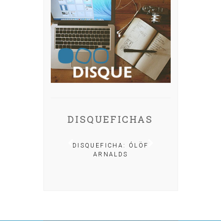
DISQUEFICHAS
A: IRIA MISA
DISQUEFICHA: ÓLÖF
ARNALDS