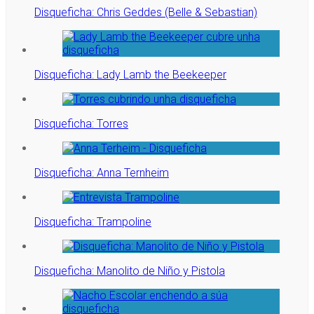
Disqueficha: Chris Geddes (Belle & Sebastian)
Disqueficha: Lady Lamb the Beekeeper
Disqueficha: Torres
Disqueficha: Anna Ternheim
Disqueficha: Trampoline
Disqueficha: Manolito de Niño y Pistola