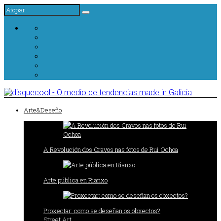
Arte&Deseño
A Revolución dos Cravos nas fotos de Rui Ochoa
Arte pública en Rianxo
Proxectar: como se deseñan os obxectos?
Street Art