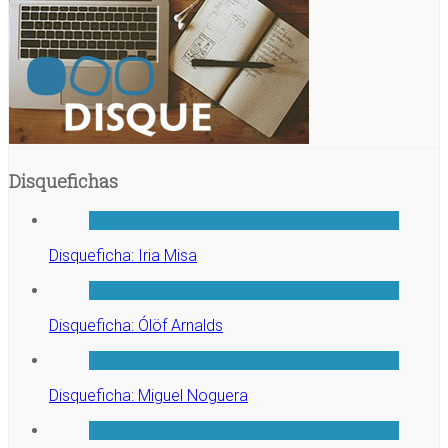
Disquefichas
Disqueficha: Iria Misa
Disqueficha: Ólöf Arnalds
Disqueficha: Miguel Noguera