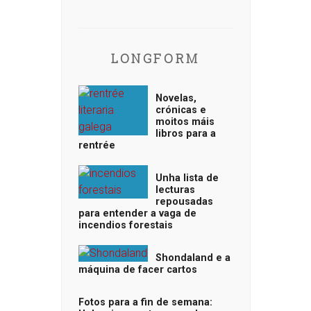
LONGFORM
Novelas,
crónicas e
moitos máis
libros para a
rentrée
Unha lista de
lecturas
repousadas
para entender a vaga de
incendios forestais
Shondaland e a
máquina de facer cartos
Fotos para a fin de semana: