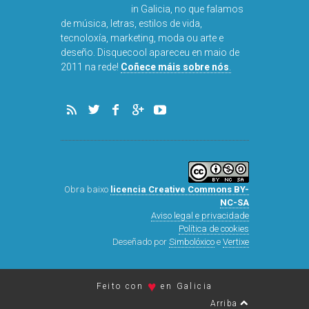
in Galicia, no que falamos
de música, letras, estilos de vida,
tecnoloxía, marketing, moda ou arte e
deseño. Disquecool apareceu en maio de
2011 na rede!
Coñece máis sobre nós
.
Obra baixo
licencia Creative Commons BY-
NC-SA
Aviso legal e privacidade
Política de cookies
Deseñado por
Simbolóxico
e
Vertixe
♥
Feito con
en Galicia
Arriba