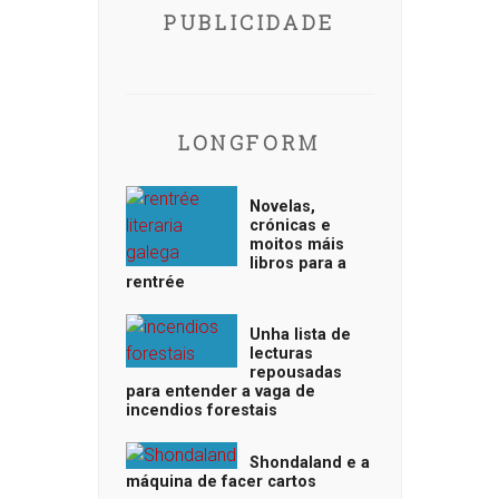
PUBLICIDADE
LONGFORM
Novelas,
crónicas e
moitos máis
libros para a
rentrée
Unha lista de
lecturas
repousadas
para entender a vaga de
incendios forestais
Shondaland e a
máquina de facer cartos