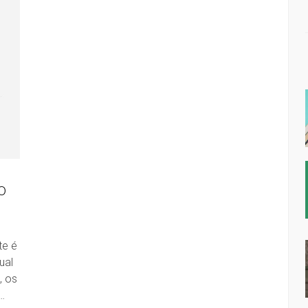
O
te é
ual
, os
…