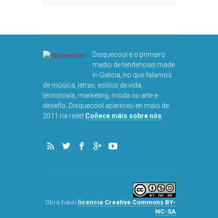
DISQUEFIC
GEDDES 
SEBAS
Disquecool é o primeiro
medio de tendencias made
in Galicia, no que falamos
de música, letras, estilos de vida,
tecnoloxía, marketing, moda ou arte e
deseño. Disquecool apareceu en maio de
2011 na rede!
Coñece máis sobre nós
.
Obra baixo
licencia Creative Commons BY-
NC-SA