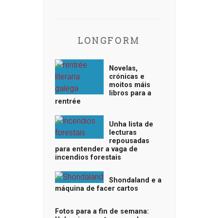
LONGFORM
Novelas,
crónicas e
moitos máis
libros para a
rentrée
Unha lista de
lecturas
repousadas
para entender a vaga de
incendios forestais
Shondaland e a
máquina de facer cartos
Fotos para a fin de semana: