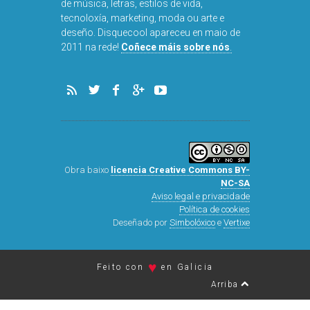
de música, letras, estilos de vida,
tecnoloxía, marketing, moda ou arte e
deseño. Disquecool apareceu en maio de
2011 na rede!
Coñece máis sobre nós
.
Obra baixo
licencia Creative Commons BY-
NC-SA
Aviso legal e privacidade
Política de cookies
Deseñado por
Simbolóxico
e
Vertixe
♥
Feito con
en Galicia
Arriba