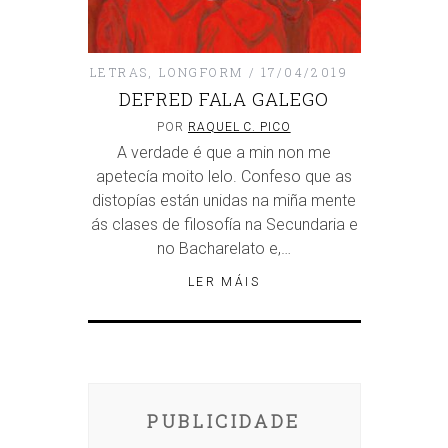
LETRAS
,
LONGFORM
17/04/2019
DEFRED FALA GALEGO
POR
RAQUEL C. PICO
A verdade é que a min non me
apetecía moito lelo. Confeso que as
distopías están unidas na miña mente
ás clases de filosofía na Secundaria e
no Bacharelato e,…
LER MÁIS
PUBLICIDADE