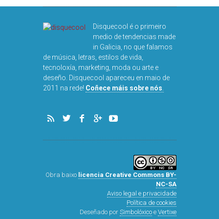
Disquecool é o primeiro
medio de tendencias made
in Galicia, no que falamos
de música, letras, estilos de vida,
tecnoloxía, marketing, moda ou arte e
deseño. Disquecool apareceu en maio de
DISQUEFICHA: ÓLÖ
2011 na rede!
Coñece máis sobre nós
.
ARNALDS
Obra baixo
licencia Creative Commons BY-
NC-SA
Aviso legal e privacidade
Política de cookies
Deseñado por
Simbolóxico
e
Vertixe