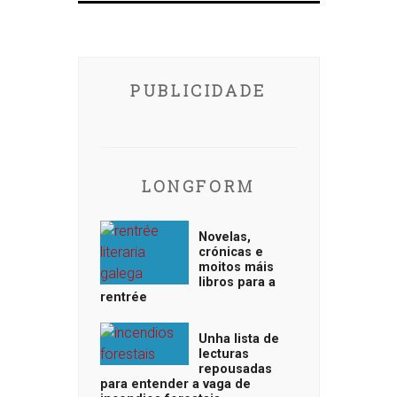
PUBLICIDADE
LONGFORM
Novelas,
crónicas e
moitos máis
libros para a
rentrée
Unha lista de
lecturas
repousadas
para entender a vaga de