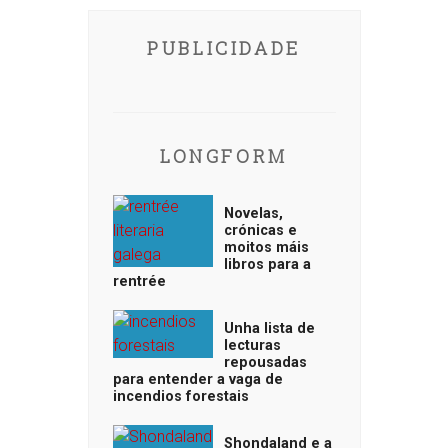
PUBLICIDADE
LONGFORM
Novelas,
crónicas e
moitos máis
libros para a
rentrée
Unha lista de
lecturas
repousadas
para entender a vaga de
incendios forestais
Shondaland e a