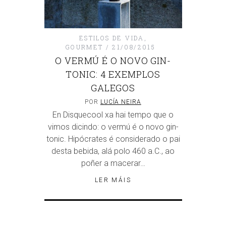
ESTILOS DE VIDA
,
GOURMET
21/08/2015
O VERMÚ É O NOVO GIN-
TONIC: 4 EXEMPLOS
GALEGOS
POR
LUCÍA NEIRA
En Disquecool xa hai tempo que o
vimos dicindo: o vermú é o novo gin-
tonic. Hipócrates é considerado o pai
desta bebida, alá polo 460 a.C., ao
poñer a macerar…
LER MÁIS