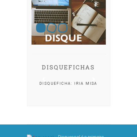
DISQUEFICHAS
DISQUEFICHA: IRIA MISA
CHA: NACHO
OLAR
Disquecool é o primeiro