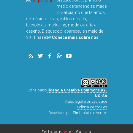
medio de tendencias made
in Galicia, no que falamos
de música, letras, estilos de vida,
tecnoloxía, marketing, moda ou arte e
deseño. Disquecool apareceu en maio de
DISQUEFI
2011 na rede!
Coñece máis sobre nós
.
ARN
Obra baixo
licencia Creative Commons BY-
NC-SA
Aviso legal e privacidade
Política de cookies
Deseñado por
Simbolóxico
e
Vertixe
♥
Feito con
en Galicia