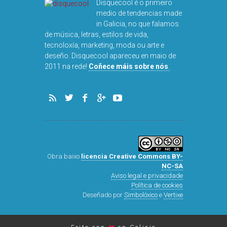
Disquecool é o primeiro
medio de tendencias made
in Galicia, no que falamos
de música, letras, estilos de vida,
tecnoloxía, marketing, moda ou arte e
deseño. Disquecool apareceu en maio de
DISQUEFICHA
2011 na rede!
Coñece máis sobre nós
.
ARNALD
Obra baixo
licencia Creative Commons BY-
NC-SA
Aviso legal e privacidade
Política de cookies
Deseñado por
Simbolóxico
e
Vertixe