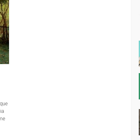
?
rque
ia
ome