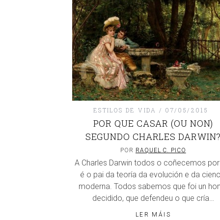
ESTILOS DE VIDA
07/05/2015
POR QUE CASAR (OU NON)
SEGUNDO CHARLES DARWIN
POR
RAQUEL C. PICO
A Charles Darwin todos o coñecemos po
é o pai da teoría da evolución e da cienc
moderna. Todos sabemos que foi un h
decidido, que defendeu o que cría…
LER MÁIS