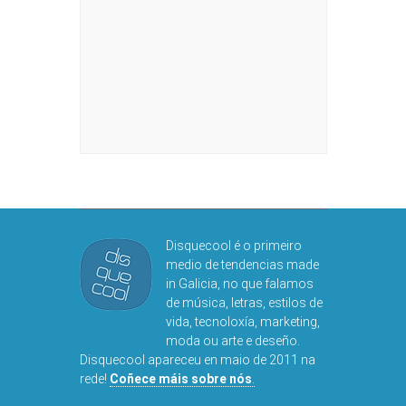
Disquecool é o primeiro
medio de tendencias made
in Galicia, no que falamos
de música, letras, estilos de
vida, tecnoloxía, marketing,
moda ou arte e deseño.
Disquecool apareceu en maio de 2011 na
rede!
Coñece máis sobre nós
.