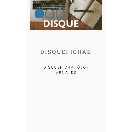
DISQUEFICHAS
A: IRIA MISA
DISQUEFICHA: ÓLÖF
ARNALDS
DISQUEFIC
NOG