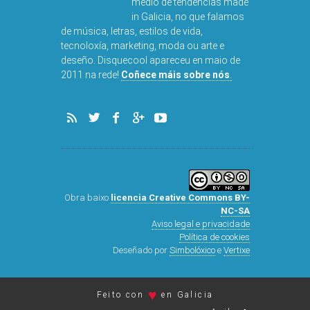
medio de tendencias made
in Galicia, no que falamos
de música, letras, estilos de vida,
tecnoloxía, marketing, moda ou arte e
deseño. Disquecool apareceu en maio de
2011 na rede!
Coñece máis sobre nós
.
Obra baixo
licencia Creative Commons BY-
NC-SA
Aviso legal e privacidade
Política de cookies
Deseñado por
Simbolóxico
e
Vertixe
♥
Feito con
en Galicia