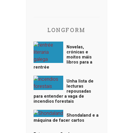
LONGFORM
Novelas,
crónicas e
moitos máis
libros para a
rentrée
Unha lista de
lecturas
repousadas
para entender a vaga de
incendios forestais
Shondaland e a
máquina de facer cartos