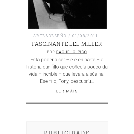
ARTE&DESEÑO
01/08/2011
FASCINANTE LEE MILLER
POR
RAQUEL C. PICO
Esta podería ser – e é en parte – a
historia dun fillo que coñecía pouco da
vida – incrible – que levara a súa nai.
Ese fillo, Tony, descubriu…
LER MÁIS
PUBLICIDADE