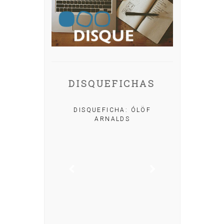
DISQUEFICHAS
A: IRIA MISA
DISQUEFICHA: ÓLÖF
ARNALDS
DISQUEFIC
NOG