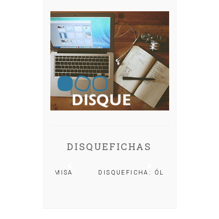
DISQUEFICHAS
A: IRIA MISA
DISQUEFICHA: ÓLÖF
ARNALDS