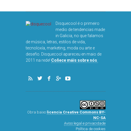
DISQUEFIC
NOG
Disquecool é o primeiro
medio de tendencias made
in Galicia, no que falamos
de música, letras, estilos de vida,
tecnoloxía, marketing, moda ou arte e
deseño. Disquecool apareceu en maio de
2011 na rede!
Coñece máis sobre nós
.
Obra baixo
licencia Creative Commons BY-
NC-SA