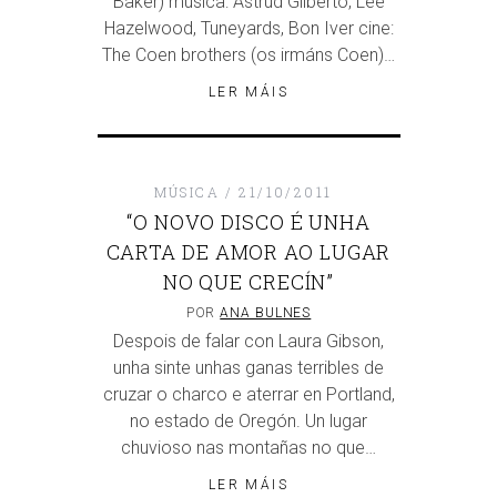
Baker) música: Astrud Gilberto, Lee
Hazelwood, Tuneyards, Bon Iver cine:
The Coen brothers (os irmáns Coen)…
LER MÁIS
MÚSICA
21/10/2011
“O NOVO DISCO É UNHA
CARTA DE AMOR AO LUGAR
NO QUE CRECÍN”
POR
ANA BULNES
Despois de falar con Laura Gibson,
unha sinte unhas ganas terribles de
cruzar o charco e aterrar en Portland,
no estado de Oregón. Un lugar
chuvioso nas montañas no que…
LER MÁIS