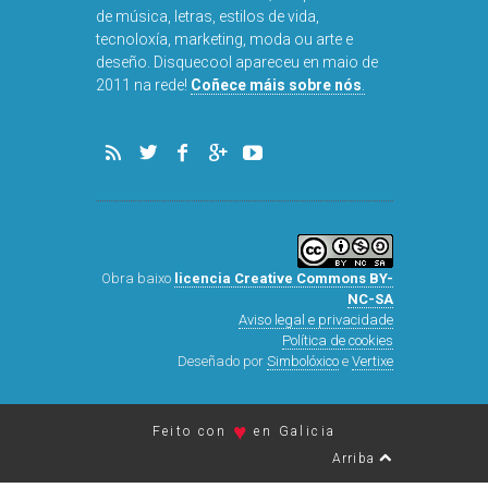
de música, letras, estilos de vida,
tecnoloxía, marketing, moda ou arte e
deseño. Disquecool apareceu en maio de
DISQUEFI
2011 na rede!
Coñece máis sobre nós
.
ARN
Obra baixo
licencia Creative Commons BY-
NC-SA
Aviso legal e privacidade
Política de cookies
Deseñado por
Simbolóxico
e
Vertixe
♥
Feito con
en Galicia
Arriba