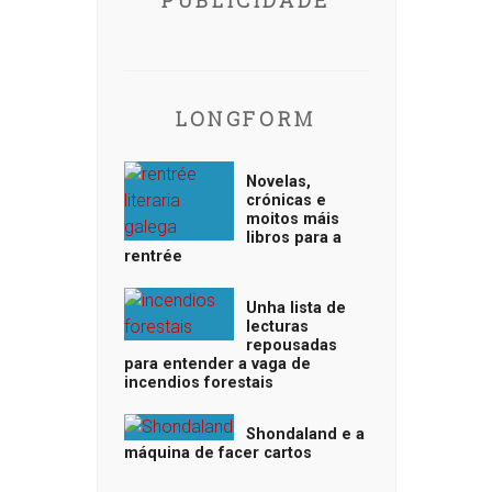
PUBLICIDADE
LONGFORM
Novelas,
crónicas e
moitos máis
libros para a
rentrée
Unha lista de
lecturas
repousadas
para entender a vaga de
incendios forestais
Shondaland e a
máquina de facer cartos