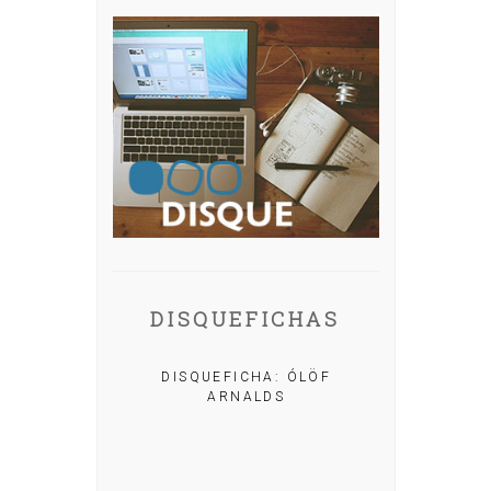
DISQUEFICHAS
A: IRIA MISA
DISQUEFICHA: ÓLÖF
ARNALDS