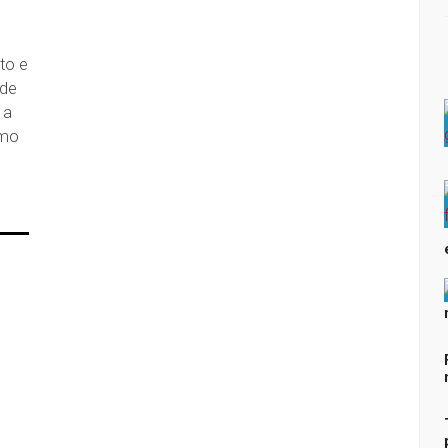
to e
 de
 a
omo