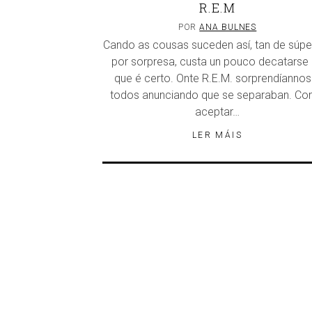
R.E.M
POR
ANA BULNES
Cando as cousas suceden así, tan de súpe
por sorpresa, custa un pouco decatarse
que é certo. Onte R.E.M. sorprendíannos
todos anunciando que se separaban. C
aceptar…
LER MÁIS