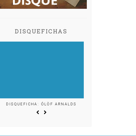
DISQUEFICHAS
DISQUEFICHA: ÓLÖF ARNALDS
DISQUEFICHA: MIG