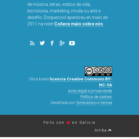
de música, letras, estilos de vida,
tecnoloxía, marketing, moda ou arte e
deseño. Disquecool apareceu en maio de
DISQUEFI
2011 na rede!
Coñece máis sobre nós
.
ARN
Obra baixo
licencia Creative Commons BY-
NC-SA
Aviso legal e privacidade
Política de cookies
Deseñado por
Simbolóxico
e
Vertixe
♥
Feito con
en Galicia
Arriba