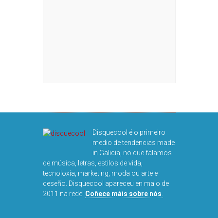
Disquecool é o primeiro
medio de tendencias made
in Galicia, no que falamos
de música, letras, estilos de vida,
tecnoloxía, marketing, moda ou arte e
deseño. Disquecool apareceu en maio de
2011 na rede!
Coñece máis sobre nós
.