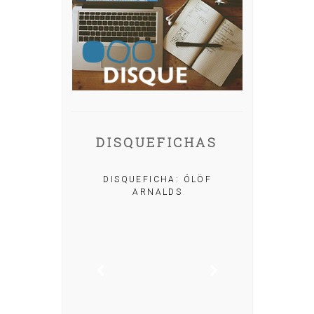
DISQUEFICHAS
A: IRIA MISA
DISQUEFICHA: ÓLÖF
ARNALDS
DISQUEFIC
NOG