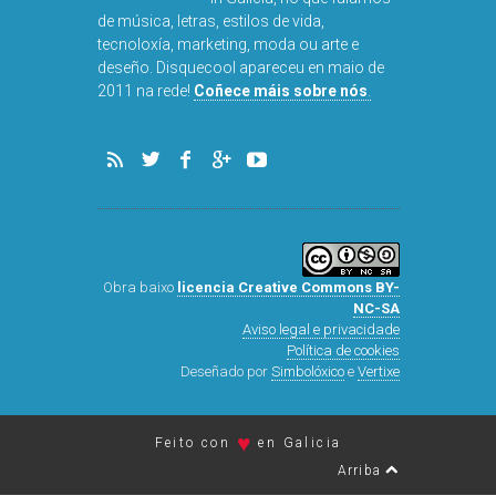
de música, letras, estilos de vida,
tecnoloxía, marketing, moda ou arte e
deseño. Disquecool apareceu en maio de
DISQUEFI
2011 na rede!
Coñece máis sobre nós
.
ARN
Obra baixo
licencia Creative Commons BY-
NC-SA
Aviso legal e privacidade
Política de cookies
Deseñado por
Simbolóxico
e
Vertixe
♥
Feito con
en Galicia
Arriba