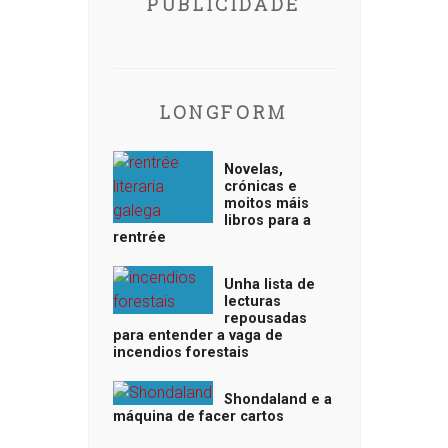
PUBLICIDADE
LONGFORM
Novelas,
crónicas e
moitos máis
libros para a
rentrée
Unha lista de
lecturas
repousadas
para entender a vaga de
incendios forestais
Shondaland e a
máquina de facer cartos