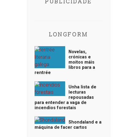
PUBLICIDADE
LONGFORM
Novelas,
crónicas e
moitos máis
libros para a
rentrée
Unha lista de
lecturas
repousadas
para entender a vaga de
incendios forestais
Shondaland e a
máquina de facer cartos