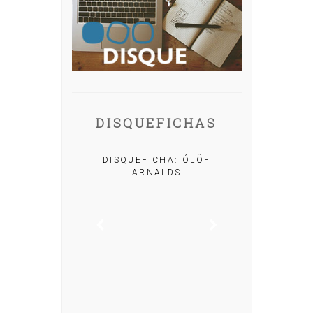
DISQUEFICHAS
A: IRIA MISA
DISQUEFICHA: ÓLÖF
ARNALDS
DISQUEFIC
NOG