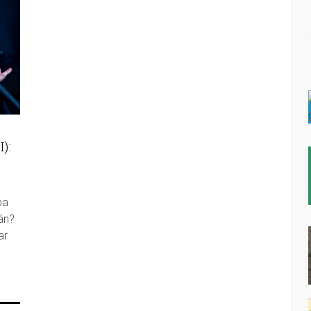
):
ba
án?
ar