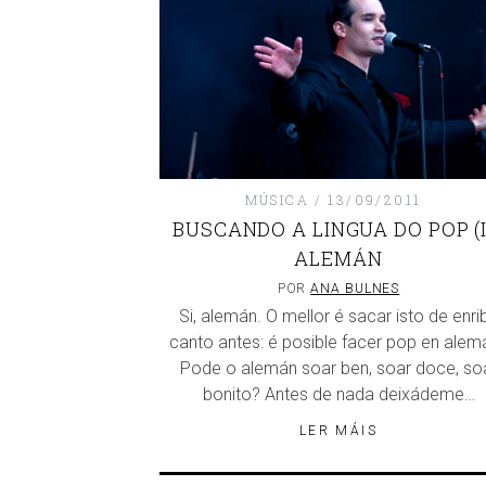
MÚSICA
13/09/2011
BUSCANDO A LINGUA DO POP (II
ALEMÁN
POR
ANA BULNES
Si, alemán. O mellor é sacar isto de enri
canto antes: é posible facer pop en alem
Pode o alemán soar ben, soar doce, so
bonito? Antes de nada deixádeme…
LER MÁIS