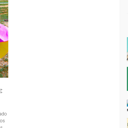
E
lado
dos
s,