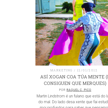
MARKETING
12/01/2012
ASÍ XOGAN COA TÚA MENTE (
CONSIGUEN QUE MERQUES)
POR
RAQUEL C. PICO
Martin Lindstrom é un fulano que está do 
do mal. Do lado desa xente que fai estu
moi profundos para saber que pensamo