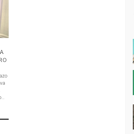
RA
RO
pazo
iva
a
no…