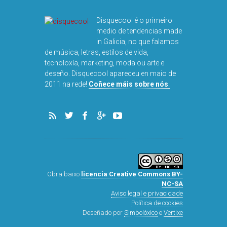
Disquecool é o primeiro
medio de tendencias made
in Galicia, no que falamos
de música, letras, estilos de vida,
tecnoloxía, marketing, moda ou arte e
deseño. Disquecool apareceu en maio de
DISQUEFICHA: Ó
2011 na rede!
Coñece máis sobre nós
.
ARNALDS
Obra baixo
licencia Creative Commons BY-
NC-SA
Aviso legal e privacidade
Política de cookies
Deseñado por
Simbolóxico
e
Vertixe