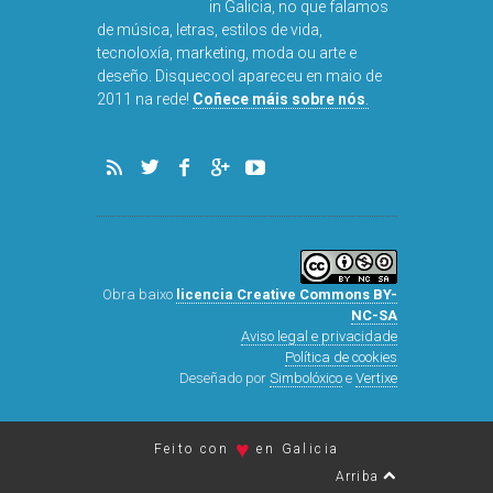
in Galicia, no que falamos
de música, letras, estilos de vida,
tecnoloxía, marketing, moda ou arte e
deseño. Disquecool apareceu en maio de
2011 na rede!
Coñece máis sobre nós
.
Obra baixo
licencia Creative Commons BY-
NC-SA
Aviso legal e privacidade
Política de cookies
Deseñado por
Simbolóxico
e
Vertixe
♥
Feito con
en Galicia
Arriba