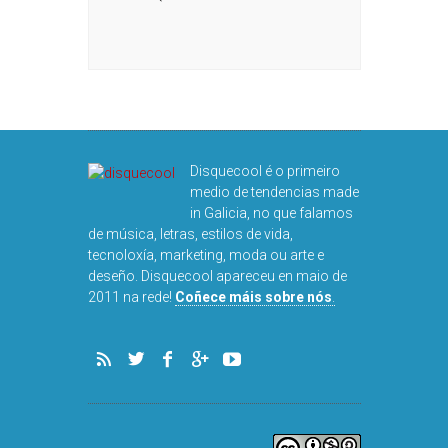
CHA: NACHO
OLAR
Disquecool é o primeiro
medio de tendencias made
in Galicia, no que falamos
de música, letras, estilos de vida,
tecnoloxía, marketing, moda ou arte e
deseño. Disquecool apareceu en maio de
DISQUEFI
2011 na rede!
Coñece máis sobre nós
.
ARN