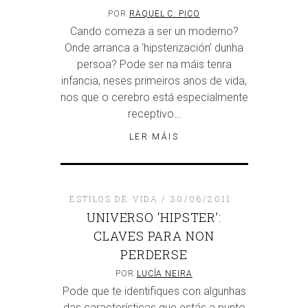
POR
RAQUEL C. PICO
Cando comeza a ser un moderno?
Onde arranca a ‘hipsterización’ dunha
persoa? Pode ser na máis tenra
infancia, neses primeiros anos de vida,
nos que o cerebro está especialmente
receptivo…
LER MÁIS
ESTILOS DE VIDA
30/06/2011
UNIVERSO ‘HIPSTER’:
CLAVES PARA NON
PERDERSE
POR
LUCÍA NEIRA
Pode que te identifiques con algunhas
das características que estás a punto