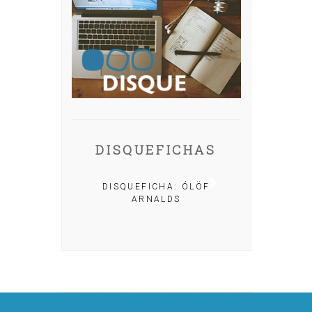
DISQUEFICHAS
A: IRIA MISA
DISQUEFICHA: ÓLÖF
ARNALDS
DISQUEFIC