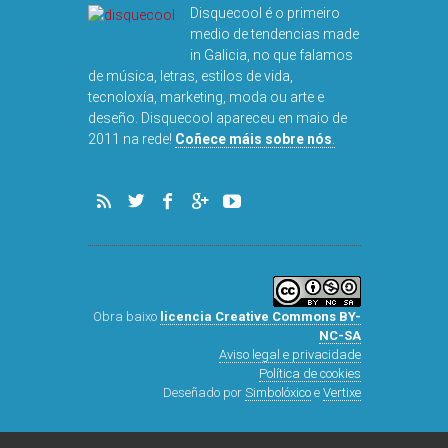
NOG
Disquecool é o primeiro
medio de tendencias made
in Galicia, no que falamos
de música, letras, estilos de vida,
tecnoloxía, marketing, moda ou arte e
deseño. Disquecool apareceu en maio de
2011 na rede!
Coñece máis sobre nós
.
Obra baixo
licencia Creative Commons BY-
NC-SA
Aviso legal e privacidade
Política de cookies
Deseñado por
Simbolóxico
e
Vertixe