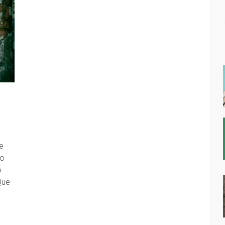
e
 o
o
Que