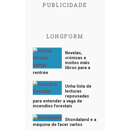
PUBLICIDADE
LONGFORM
Novelas,
crónicas e
moitos máis
libros para a
rentrée
Unha lista de
lecturas
repousadas
para entender a vaga de
incendios forestais
Shondaland e a
máquina de facer cartos