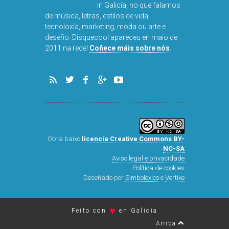
in Galicia, no que falamos
de música, letras, estilos de vida,
tecnoloxía, marketing, moda ou arte e
deseño. Disquecool apareceu en maio de
2011 na rede!
Coñece máis sobre nós
.
Obra baixo
licencia Creative Commons BY-
NC-SA
Aviso legal e privacidade
Política de cookies
Deseñado por
Simbolóxico
e
Vertixe
♥
Feito con
en Galicia
Arriba