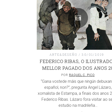
ARTE&DESEÑO
30/01/2019
FEDERICO RIBAS, O ILUSTRAD
MELLOR PAGADO DOS ANOS 2
POR
RAQUEL C. PICO
“Gana vostede máis que ningún debuxan
español, non?”, pregunta Angel Lázaro,
xornalista de Estampa, a finais dos anos 2
Federico Ribas. Lázaro fora visitar ao s
estudio na madrileña…