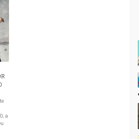
OR
0
te
0, a
eu