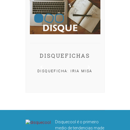
DISQUEFICHAS
DISQUEFICHA: IRIA MISA
A: NACHO
AR
Disquecool é o primeiro
medio de tendencias made