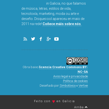
in Galicia, no que falamos
de música, letras, estilos de vida,
tecnoloxía, marketing, moda ou arte e
deseño. Disquecool apareceu en maio de
DISQUEFICH
2011 na rede!
Coñece máis sobre nós
.
ARNAL
Obra baixo
licencia Creative Commons BY-
NC-SA
Aviso legal e privacidade
Política de cookies
Deseñado por
Simbolóxico
e
Vertixe
♥
Feito con
en Galicia
Arriba