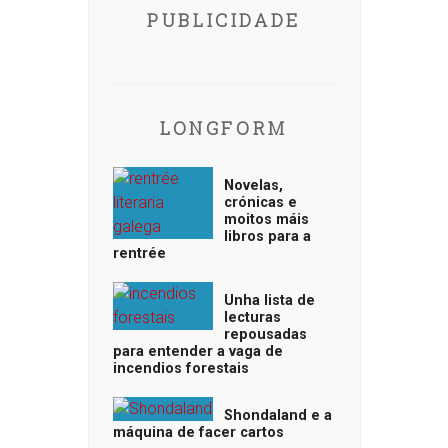
PUBLICIDADE
LONGFORM
Novelas,
crónicas e
moitos máis
libros para a
rentrée
Unha lista de
lecturas
repousadas
para entender a vaga de
incendios forestais
Shondaland e a
máquina de facer cartos