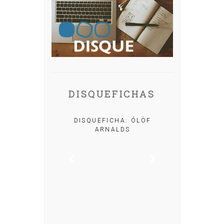
DISQUEFICHAS
A: IRIA MISA
DISQUEFICHA: ÓLÖF
ARNALDS
DISQUEFIC
NOG