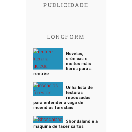
PUBLICIDADE
LONGFORM
Novelas,
crónicas e
moitos máis
libros para a
rentrée
Unha lista de
lecturas
repousadas
para entender a vaga de
incendios forestais
Shondaland e a
máquina de facer cartos